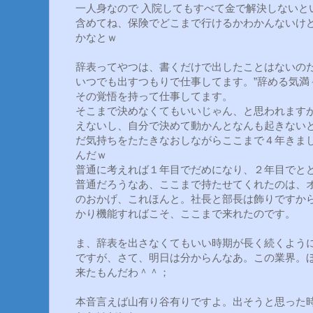
一人身なので 入院してもすべて金で解決しないと
含めてね、保険でどこまで行けるかわかんないけ
かなとｗ
辞表ってやつは、書くだけで出したことはないの
いつでも出すつもりで仕事してます。”辞める気満
その覚悟を持って仕事してます。
そこまで決めなくてもいいじゃん、と思われます
えないし、自分で決めて動かんとなんも起きない
だ気持ちをたたきなおしながらここまで４年きま
んだｗ
普通に考えれば１年目でだめになり、２年目でと
普通だろうなあ、ここまで持たせてくれたのは、
のおかげ、これほんと。社長と部長は飾りですか
かり機能すればこそ、ここまで来れたのです。
ま、辞表を出さなくてもいい時期が長く続くよう
ですが、さて、明日は分からんなあ。この業界。
来たもんだわ＾＾；
本音言えば山有り谷有りですよ。出そうと思った