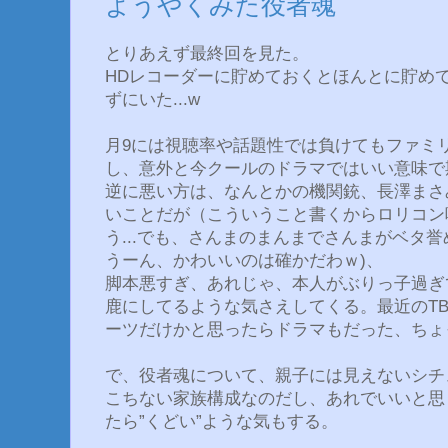
ようやくみた役者魂
とりあえず最終回を見た。
HDレコーダーに貯めておくとほんとに貯め
ずにいた...w
月9には視聴率や話題性では負けてもファミ
し、意外と今クールのドラマではいい意味で
逆に悪い方は、なんとかの機関銃、長澤まさ
いことだが（こういうこと書くからロリコン
う...でも、さんまのまんまでさんまがベタ
うーん、かわいいのは確かだわｗ)、
脚本悪すぎ、あれじゃ、本人がぶりっ子過ぎ
鹿にしてるような気さえしてくる。最近のT
ーツだけかと思ったらドラマもだった、ちょ
で、役者魂について、親子には見えないシチ
こちない家族構成なのだし、あれでいいと思
たら”くどい”ような気もする。